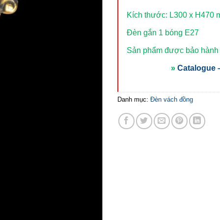
Kích thước: L300 x H470
Đèn gắn 1 bóng E27
Sản phẩm được bảo hành t
»
Catalogue –
Danh mục:
Đèn vách đồng