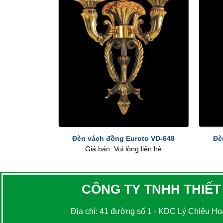
+
+
Đèn vách đồng Euroto VD-648
Đè
Giá bán: Vui lòng liên hệ
CÔNG TY TNHH THIẾT
Địa chỉ: 41 đường số 1 - KDC Lý Chiêu Hoà