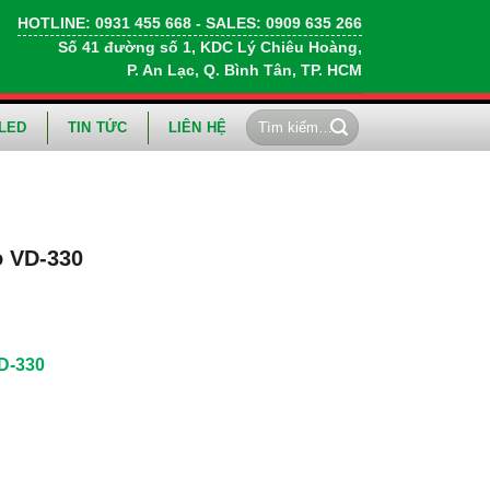
HOTLINE:
0931 455 668
- SALES:
0909 635 266
Số 41 đường số 1, KDC Lý Chiêu Hoàng,
P. An Lạc, Q. Bình Tân, TP. HCM
Tìm
LED
TIN TỨC
LIÊN HỆ
kiếm:
o VD-330
D-330