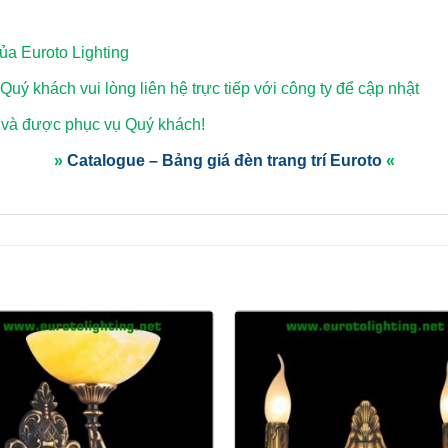
a Euroto Lighting
 Quý khách vui lòng
liên hệ trực tiếp với công ty để cập nhật
 và được phục vụ Quý khách!
»
Catalogue – Bảng giá đèn trang trí Euroto
«