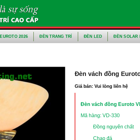
EUROTO 2026
ĐÈN TRANG TRÍ
ĐÈN LED
ĐÈN SOLAR 
Đèn vách đồng Eurot
Giá bán: Vui lòng liên hệ
Đèn vách đồng Euroto V
Mã hàng: VD-330
Đồng nguyên chất
Chao đá