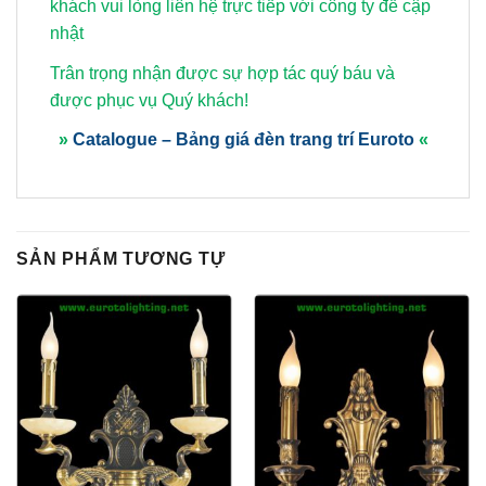
khách vui lòng
liên hệ trực tiếp với công ty để cập
nhật
Trân trọng nhận được sự hợp tác quý báu và
được phục vụ Quý khách!
»
Catalogue – Bảng giá đèn trang trí Euroto
«
SẢN PHẨM TƯƠNG TỰ