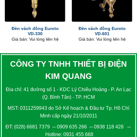
Đèn vách đồng Euroto
Đèn vách đồng Euroto
VD-330
VD-601
Giá bán: Vui lòng liên hệ
Giá bán: Vui lòng liên hệ
CÔNG TY TNHH THIẾT BỊ ĐIỆN
KIM QUANG
Địa chỉ: 41 đường số 1 - KDC Lý Chiêu Hoàng - P. An Lạc
(Q. Bình Tân) - TP. HCM
MST: 0311259943 do Sở Kế hoạch & Đầu tư Tp. Hồ Chí
Minh cấp ngày 21/10/2011
ĐT:
(028) 6681 7379
─
0909 635 266
─
0938 118 428
─
Hotline:
0931 455 668