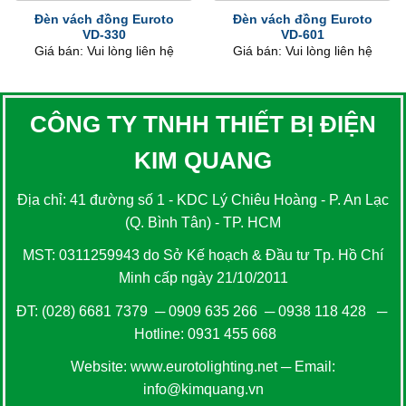
Đèn vách đồng Euroto
Đèn vách đồng Euroto
VD-330
VD-601
Giá bán: Vui lòng liên hệ
Giá bán: Vui lòng liên hệ
CÔNG TY TNHH THIẾT BỊ ĐIỆN
KIM QUANG
Địa chỉ: 41 đường số 1 - KDC Lý Chiêu Hoàng - P. An Lạc
(Q. Bình Tân) - TP. HCM
MST: 0311259943 do Sở Kế hoạch & Đầu tư Tp. Hồ Chí
Minh cấp ngày 21/10/2011
ĐT:
(028) 6681 7379
─
0909 635 266
─
0938 118 428
─
Hotline:
0931 455 668
Website:
www.eurotolighting.net
─ Email:
info@kimquang.vn