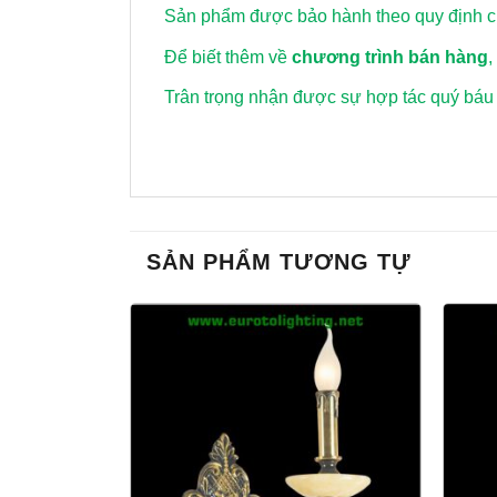
Sản phẩm được bảo hành theo quy định củ
Để biết thêm về
chương trình bán hàng
,
Trân trọng nhận được sự hợp tác quý báu
SẢN PHẨM TƯƠNG TỰ