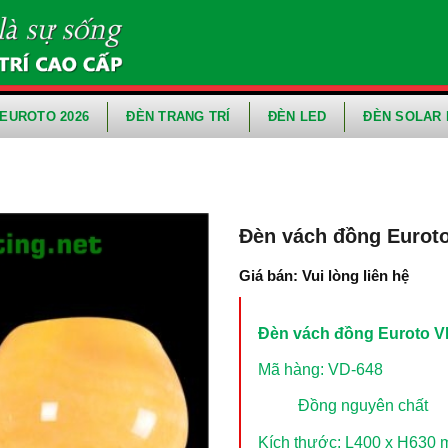
EUROTO 2026
ĐÈN TRANG TRÍ
ĐÈN LED
ĐÈN SOLAR 
Đèn vách đồng Eurot
Giá bán: Vui lòng liên hệ
Đèn vách đồng Euroto V
Mã hàng: VD-648
Đồng nguyên chất
Kích thước: L400 x H630