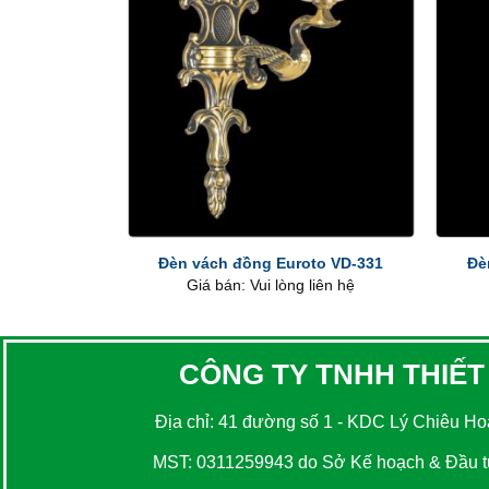
+
+
Đèn vách đồng Euroto VD-331
Đè
Giá bán: Vui lòng liên hệ
CÔNG TY TNHH THIẾT
Địa chỉ: 41 đường số 1 - KDC Lý Chiêu Hoà
MST: 0311259943 do Sở Kế hoạch & Đầu tư