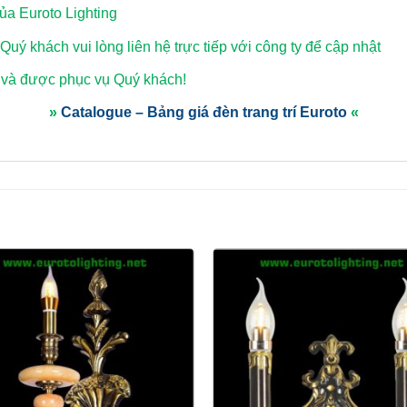
a Euroto Lighting
 Quý khách vui lòng
liên hệ trực tiếp với công ty để cập nhật
 và được phục vụ Quý khách!
»
Catalogue – Bảng giá đèn trang trí Euroto
«