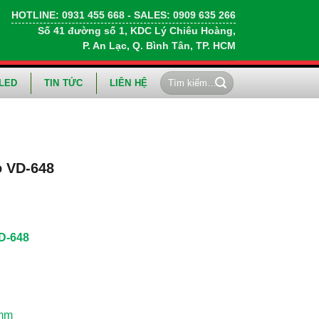
HOTLINE:
0931 455 668
- SALES:
0909 635 266
Số 41 đường số 1, KDC Lý Chiêu Hoàng,
P. An Lạc, Q. Bình Tân, TP. HCM
Tìm
LED
TIN TỨC
LIÊN HỆ
kiếm:
o VD-648
D-648
 mm