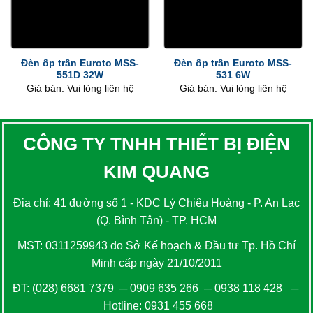
Đèn ốp trần Euroto MSS-
Đèn ốp trần Euroto MSS-
551D 32W
531 6W
Giá bán: Vui lòng liên hệ
Giá bán: Vui lòng liên hệ
CÔNG TY TNHH THIẾT BỊ ĐIỆN
KIM QUANG
Địa chỉ: 41 đường số 1 - KDC Lý Chiêu Hoàng - P. An Lạc
(Q. Bình Tân) - TP. HCM
MST: 0311259943 do Sở Kế hoạch & Đầu tư Tp. Hồ Chí
Minh cấp ngày 21/10/2011
ĐT:
(028) 6681 7379
─
0909 635 266
─
0938 118 428
─
Hotline:
0931 455 668