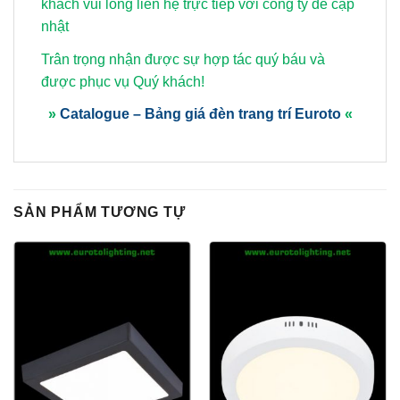
khách vui lòng
liên hệ trực tiếp với công ty để cập
nhật
Trân trọng nhận được sự hợp tác quý báu và
được phục vụ Quý khách!
»
Catalogue – Bảng giá đèn trang trí Euroto
«
SẢN PHẨM TƯƠNG TỰ