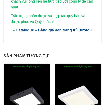
khách vui lòng
liên hệ trực tiếp với công ty để cập
nhật
Trân trọng nhận được sự hợp tác quý báu và
được phục vụ Quý khách!
»
Catalogue – Bảng giá đèn trang trí Euroto
«
SẢN PHẨM TƯƠNG TỰ