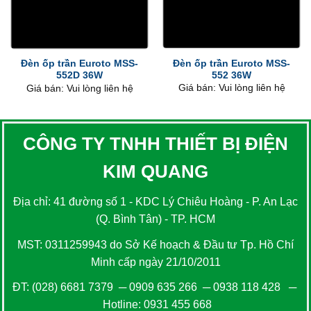
Đèn ốp trần Euroto MSS-
Đèn ốp trần Euroto MSS-
552 36W
552D 36W
Giá bán: Vui lòng liên hệ
Giá bán: Vui lòng liên hệ
CÔNG TY TNHH THIẾT BỊ ĐIỆN
KIM QUANG
Địa chỉ: 41 đường số 1 - KDC Lý Chiêu Hoàng - P. An Lạc
(Q. Bình Tân) - TP. HCM
MST: 0311259943 do Sở Kế hoạch & Đầu tư Tp. Hồ Chí
Minh cấp ngày 21/10/2011
ĐT:
(028) 6681 7379
─
0909 635 266
─
0938 118 428
─
Hotline:
0931 455 668