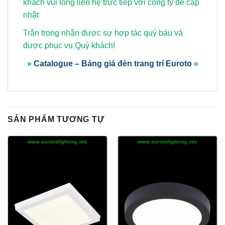
khách vui lòng
liên hệ trực tiếp với công ty để cập
nhật
Trân trọng nhận được sự hợp tác quý báu và
được phục vụ Quý khách!
»
Catalogue – Bảng giá đèn trang trí Euroto
«
SẢN PHẨM TƯƠNG TỰ