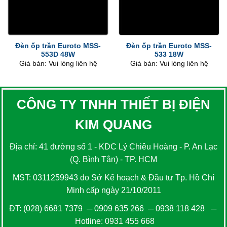
Đèn ốp trần Euroto MSS-
Đèn ốp trần Euroto MSS-
553D 48W
533 18W
Giá bán: Vui lòng liên hệ
Giá bán: Vui lòng liên hệ
CÔNG TY TNHH THIẾT BỊ ĐIỆN
KIM QUANG
Địa chỉ: 41 đường số 1 - KDC Lý Chiêu Hoàng - P. An Lạc
(Q. Bình Tân) - TP. HCM
MST: 0311259943 do Sở Kế hoạch & Đầu tư Tp. Hồ Chí
Minh cấp ngày 21/10/2011
ĐT:
(028) 6681 7379
─
0909 635 266
─
0938 118 428
─
Hotline:
0931 455 668