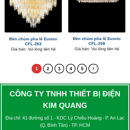
Đèn chùm pha lê Euroto
Đèn chùm pha lê Euroto
CFL-259
CFL-263
Giá bán: Vui lòng liên hệ
Giá bán: Vui lòng liên hệ
1
2
3
4
5
CÔNG TY TNHH THIẾT BỊ ĐIỆN
KIM QUANG
Địa chỉ: 41 đường số 1 - KDC Lý Chiêu Hoàng - P. An Lạc
(Q. Bình Tân) - TP. HCM