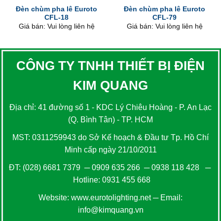
Đèn chùm pha lê Euroto
Đèn chùm pha lê Euroto
CFL-18
CFL-79
Giá bán: Vui lòng liên hệ
Giá bán: Vui lòng liên hệ
CÔNG TY TNHH THIẾT BỊ ĐIỆN
KIM QUANG
Địa chỉ: 41 đường số 1 - KDC Lý Chiêu Hoàng - P. An Lạc
(Q. Bình Tân) - TP. HCM
MST: 0311259943 do Sở Kế hoạch & Đầu tư Tp. Hồ Chí
Minh cấp ngày 21/10/2011
ĐT:
(028) 6681 7379
─
0909 635 266
─
0938 118 428
─
Hotline:
0931 455 668
Website:
www.eurotolighting.net
─ Email:
info@kimquang.vn