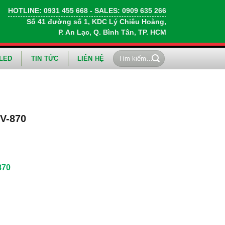
HOTLINE:
0931 455 668
- SALES:
0909 635 266
Số 41 đường số 1, KDC Lý Chiêu Hoàng,
P. An Lạc, Q. Bình Tân, TP. HCM
Tìm
LED
TIN TỨC
LIÊN HỆ
kiếm:
V-870
870