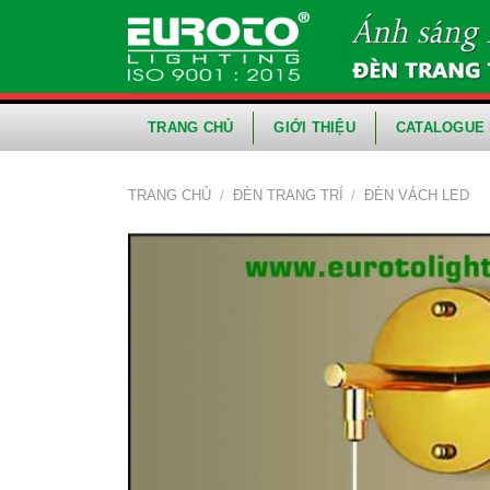
Skip
to
content
TRANG CHỦ
GIỚI THIỆU
CATALOGUE 
TRANG CHỦ
/
ĐÈN TRANG TRÍ
/
ĐÈN VÁCH LED