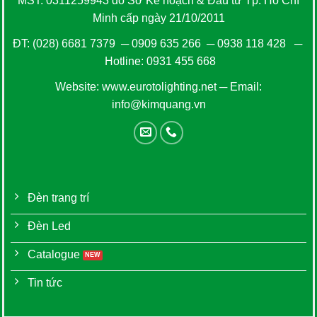
MST: 0311259943 do Sở Kế hoạch & Đầu tư Tp. Hồ Chí
Minh cấp ngày 21/10/2011
ĐT:
(028) 6681 7379
─
0909 635 266
─
0938 118 428
─
Hotline:
0931 455 668
Website:
www.eurotolighting.net
─ Email:
info@kimquang.vn
Đèn trang trí
Đèn Led
Catalogue
Tin tức