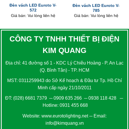
Đèn vách LED Euroto V-
Đèn vách LED Euroto V-
572
785
Giá bán: Vui lòng liên hệ
Giá bán: Vui lòng liên hệ
CÔNG TY TNHH THIẾT BỊ ĐIỆN
KIM QUANG
Địa chỉ: 41 đường số 1 - KDC Lý Chiêu Hoàng - P. An Lạc
(Q. Bình Tân) - TP. HCM
MST: 0311259943 do Sở Kế hoạch & Đầu tư Tp. Hồ Chí
Minh cấp ngày 21/10/2011
ĐT:
(028) 6681 7379
─
0909 635 266
─
0938 118 428
─
Hotline:
0931 455 668
Website:
www.eurotolighting.net
─ Email:
info@kimquang.vn