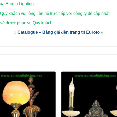
a Euroto Lighting
 Quý khách vui lòng
liên hệ trực tiếp với công ty để cập nhật
 và được phục vụ Quý khách!
»
Catalogue – Bảng giá đèn trang trí Euroto
«