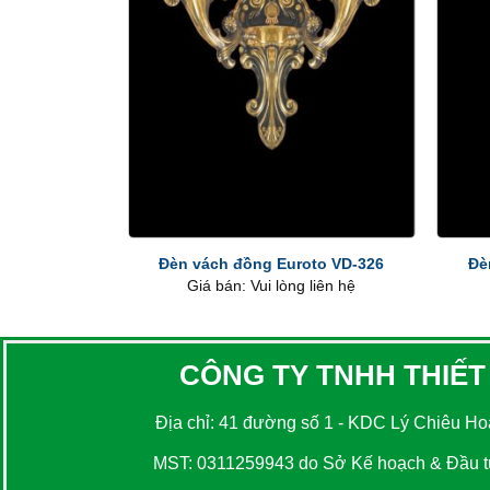
+
+
Đèn vách đồng Euroto VD-326
Đè
Giá bán: Vui lòng liên hệ
CÔNG TY TNHH THIẾT
Địa chỉ: 41 đường số 1 - KDC Lý Chiêu Hoà
MST: 0311259943 do Sở Kế hoạch & Đầu tư