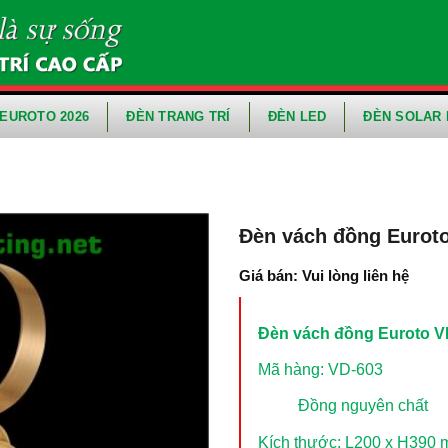
EUROTO 2026
ĐÈN TRANG TRÍ
ĐÈN LED
ĐÈN SOLAR 
Đèn vách đồng Eurot
Giá bán: Vui lòng liên hệ
Đèn vách đồng Euroto V
Mã hàng: VD-603
Đồng nguyên chất
Kích thước: L200 x H390