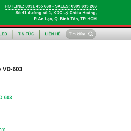
HOTLINE:
0931 455 668
- SALES:
0909 635 266
Số 41 đường số 1, KDC Lý Chiêu Hoàng,
P. An Lạc, Q. Bình Tân, TP. HCM
Tìm
LED
TIN TỨC
LIÊN HỆ
kiếm:
o VD-603
D-603
 mm