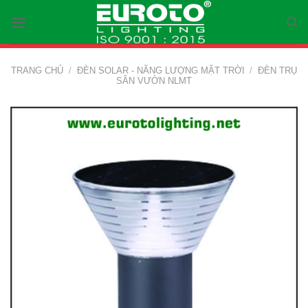
Skip
to
content
TRANG CHỦ
/
ĐÈN SOLAR - NĂNG LƯỢNG MẶT TRỜI
/
ĐÈN TRỤ
SÂN VƯỜN NLMT