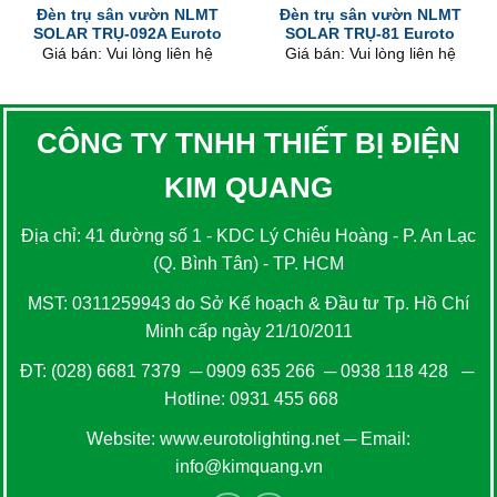
Đèn trụ sân vườn NLMT
Đèn trụ sân vườn NLMT
SOLAR TRỤ-092A Euroto
SOLAR TRỤ-81 Euroto
Giá bán: Vui lòng liên hệ
Giá bán: Vui lòng liên hệ
CÔNG TY TNHH THIẾT BỊ ĐIỆN
KIM QUANG
Địa chỉ: 41 đường số 1 - KDC Lý Chiêu Hoàng - P. An Lạc
(Q. Bình Tân) - TP. HCM
MST: 0311259943 do Sở Kế hoạch & Đầu tư Tp. Hồ Chí
Minh cấp ngày 21/10/2011
ĐT:
(028) 6681 7379
─
0909 635 266
─
0938 118 428
─
Hotline:
0931 455 668
Website:
www.eurotolighting.net
─ Email:
info@kimquang.vn