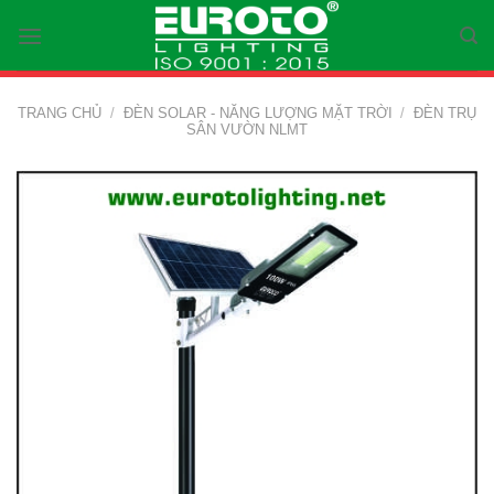
Skip
to
content
TRANG CHỦ
/
ĐÈN SOLAR - NĂNG LƯỢNG MẶT TRỜI
/
ĐÈN TRỤ
SÂN VƯỜN NLMT