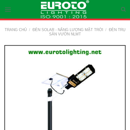
Skip
to
content
TRANG CHỦ
/
ĐÈN SOLAR - NĂNG LƯỢNG MẶT TRỜI
/
ĐÈN TRỤ
SÂN VƯỜN NLMT