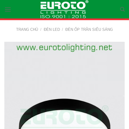
Skip
to
content
TRANG CHỦ
/
ĐÈN LED
/
ĐÈN ỐP TRẦN SIÊU SÁNG