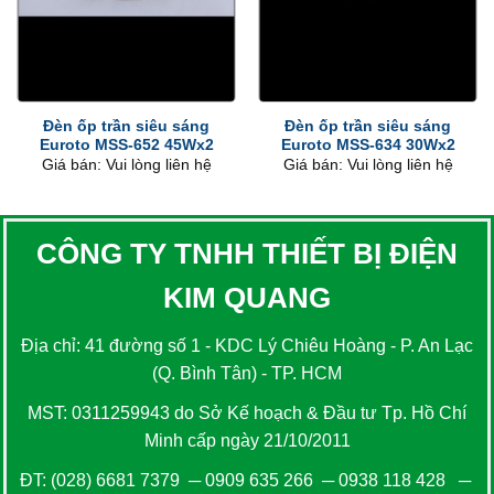
Đèn ốp trần siêu sáng
Đèn ốp trần siêu sáng
Euroto MSS-652 45Wx2
Euroto MSS-634 30Wx2
Giá bán: Vui lòng liên hệ
Giá bán: Vui lòng liên hệ
CÔNG TY TNHH THIẾT BỊ ĐIỆN
KIM QUANG
Địa chỉ: 41 đường số 1 - KDC Lý Chiêu Hoàng - P. An Lạc
(Q. Bình Tân) - TP. HCM
MST: 0311259943 do Sở Kế hoạch & Đầu tư Tp. Hồ Chí
Minh cấp ngày 21/10/2011
ĐT:
(028) 6681 7379
─
0909 635 266
─
0938 118 428
─