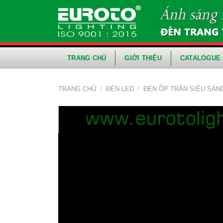
Skip
to
content
TRANG CHỦ
GIỚI THIỆU
CATALOGUE 
TRANG CHỦ
/
ĐÈN LED
/
ĐÈN ỐP TRẦN SIÊU SÁN