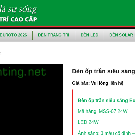
EUROTO 2026
ĐÈN TRANG TRÍ
ĐÈN LED
ĐÈN SOLAR 
G
Đèn ốp trần siêu sán
Giá bán: Vui lòng liên hệ
Đèn ốp trần siêu sáng E
Mã hàng: MSS-07 24W
LED 24W
Ánh sáng: 3 màu cố định –