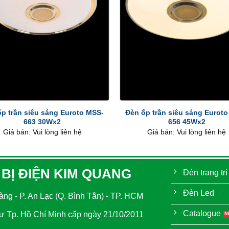
+
p trần siêu sáng Euroto MSS-
Đèn ốp trần siêu sáng Eurot
663 30Wx2
656 45Wx2
Giá bán: Vui lòng liên hệ
Giá bán: Vui lòng liên hệ
 BỊ ĐIỆN KIM QUANG
Đèn trang trí
Đèn Led
ng - P. An Lạc (Q. Bình Tân) - TP. HCM
Catalogue
 Tp. Hồ Chí Minh cấp ngày 21/10/2011