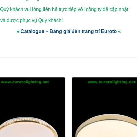
 Quý khách vui lòng
liên hệ trực tiếp với công ty để cập nhật
 và được phục vụ Quý khách!
»
Catalogue – Bảng giá đèn trang trí Euroto
«