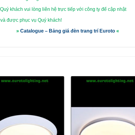
 Quý khách vui lòng
liên hệ trực tiếp với công ty để cập nhật
 và được phục vụ Quý khách!
»
Catalogue – Bảng giá đèn trang trí Euroto
«