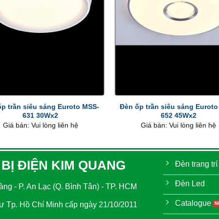
+
p trần siêu sáng Euroto MSS-
Đèn ốp trần siêu sáng Eurot
631 30Wx2
652 45Wx2
Giá bán: Vui lòng liên hệ
Giá bán: Vui lòng liên hệ
 BỊ ĐIỆN KIM QUANG
Đèn trang trí
Đèn Led
ng - P. An Lạc (Q. Bình Tân) - TP. HCM
Catalogue
 Tp. Hồ Chí Minh cấp ngày 21/10/2011