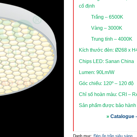
cố định
Trắng – 6500K
Vàng – 3000K
Trung tính – 4000K
Kích thước đèn: Ø268 x 
Chips LED: Sanan China
Lumen: 90Lm/W
Góc chiếu: 120º – 120 độ
Chỉ số hoàn màu: CRI – R
Sản phẩm được bảo hành t
»
Catalogue –
Danh mục:
Đèn ốp trần siêu sáng