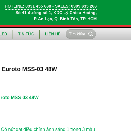
HOTLINE:
0931 455 668
- SALES:
0909 635 266
Số 41 đường số 1, KDC Lý Chiêu Hoàng,
P. An Lạc, Q. Bình Tân, TP. HCM
Tìm
LED
TIN TỨC
LIÊN HỆ
kiếm:
g Euroto MSS-03 48W
uroto MSS-03 48W
 Có nút gạt điều chỉnh ánh sáng 1 trong 3 màu