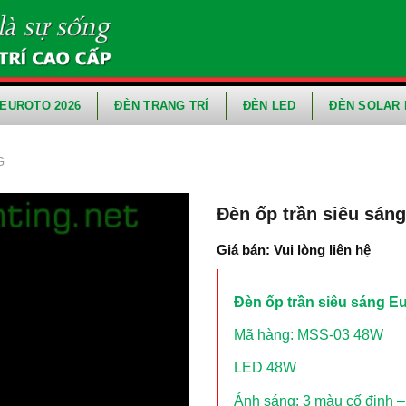
EUROTO 2026
ĐÈN TRANG TRÍ
ĐÈN LED
ĐÈN SOLAR 
G
Đèn ốp trần siêu sán
Giá bán: Vui lòng liên hệ
Đèn ốp trần siêu sáng E
Mã hàng: MSS-03 48W
LED 48W
Ánh sáng: 3 màu cố định –