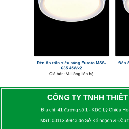
+
+
Đèn ốp trần siêu sáng Euroto MSS-
Đèn ố
635 45Wx2
Giá bán: Vui lòng liên hệ
CÔNG TY TNHH THIẾT
Địa chỉ: 41 đường số 1 - KDC Lý Chiêu Hoà
MST: 0311259943 do Sở Kế hoạch & Đầu tư