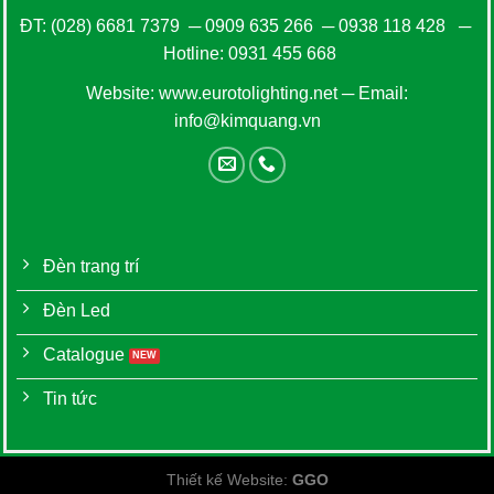
ĐT:
(028) 6681 7379
─
0909 635 266
─
0938 118 428
─
Hotline:
0931 455 668
Website:
www.eurotolighting.net
─ Email:
info@kimquang.vn
Đèn trang trí
Đèn Led
Catalogue
Tin tức
Thiết kế Website
:
GGO