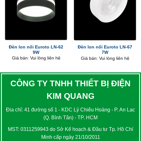
Đèn lon nổi Euroto LN-62
Đèn lon nổi Euroto LN-67
9W
7W
Giá bán: Vui lòng liên hệ
Giá bán: Vui lòng liên hệ
CÔNG TY TNHH THIẾT BỊ ĐIỆN
KIM QUANG
Địa chỉ: 41 đường số 1 - KDC Lý Chiêu Hoàng - P. An Lạc
(Q. Bình Tân) - TP. HCM
MST: 0311259943 do Sở Kế hoạch & Đầu tư Tp. Hồ Chí
Minh cấp ngày 21/10/2011