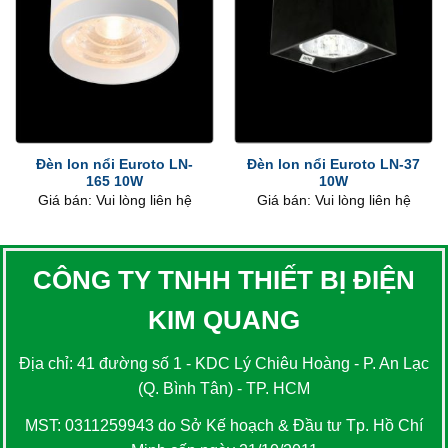
Đèn lon nổi Euroto LN-
Đèn lon nổi Euroto LN-37
165 10W
10W
Giá bán: Vui lòng liên hệ
Giá bán: Vui lòng liên hệ
CÔNG TY TNHH THIẾT BỊ ĐIỆN
KIM QUANG
Địa chỉ: 41 đường số 1 - KDC Lý Chiêu Hoàng - P. An Lạc
(Q. Bình Tân) - TP. HCM
MST: 0311259943 do Sở Kế hoạch & Đầu tư Tp. Hồ Chí