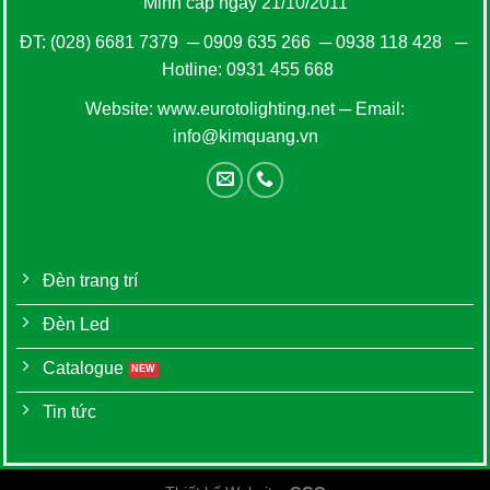
Minh cấp ngày 21/10/2011
ĐT:
(028) 6681 7379
─
0909 635 266
─
0938 118 428
─
Hotline:
0931 455 668
Website:
www.eurotolighting.net
─ Email:
info@kimquang.vn
Đèn trang trí
Đèn Led
Catalogue
Tin tức