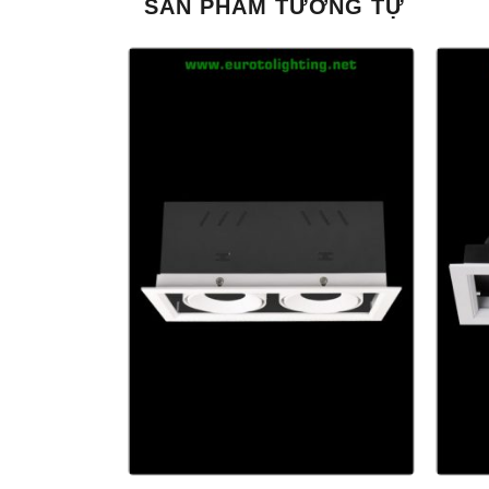
SẢN PHẨM TƯƠNG TỰ
+
+