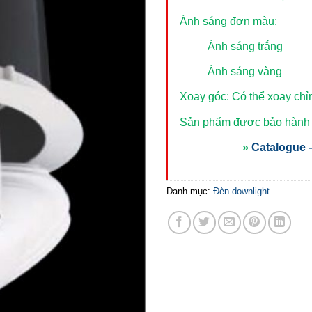
Ánh sáng đơn màu:
Ánh sáng trắng
Ánh sáng vàng
Xoay góc: Có thể xoay chỉ
Sản phẩm được bảo hành t
»
Catalogue –
Danh mục:
Đèn downlight