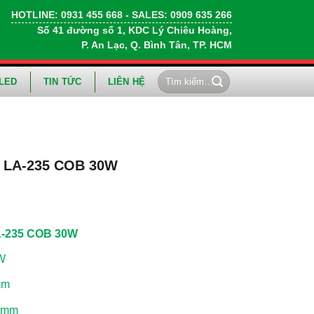
HOTLINE:
0931 455 668
- SALES:
0909 635 266
Số 41 đường số 1, KDC Lý Chiêu Hoàng,
P. An Lạc, Q. Bình Tân, TP. HCM
Tìm
LED
TIN TỨC
LIÊN HỆ
kiếm:
o LA-235 COB 30W
A-235 COB 30W
W
mm
0 mm