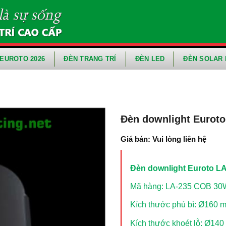
EUROTO 2026
ĐÈN TRANG TRÍ
ĐÈN LED
ĐÈN SOLAR 
Đèn downlight Eurot
Giá bán: Vui lòng liên hệ
Đèn downlight Euroto L
Mã hàng: LA-235 COB 30
Kích thước phủ bì: Ø160 
Kích thước khoét lỗ: Ø14