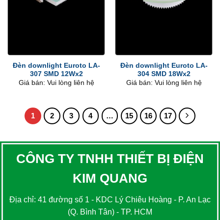
Đèn downlight Euroto LA-
Đèn downlight Euroto LA-
307 SMD 12Wx2
304 SMD 18Wx2
Giá bán: Vui lòng liên hệ
Giá bán: Vui lòng liên hệ
1
2
3
4
…
15
16
17
CÔNG TY TNHH THIẾT BỊ ĐIỆN
KIM QUANG
Địa chỉ: 41 đường số 1 - KDC Lý Chiêu Hoàng - P. An Lạc
(Q. Bình Tân) - TP. HCM