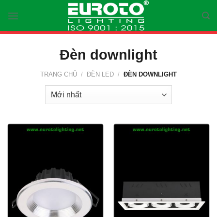
Skip
to
content
Đèn downlight
TRANG CHỦ
/
ĐÈN LED
/
ĐÈN DOWNLIGHT