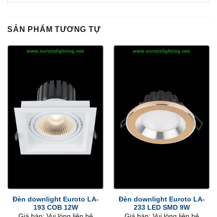
SẢN PHẨM TƯƠNG TỰ
Đèn downlight Euroto LA-
Đèn downlight Euroto LA-
193 COB 12W
233 LED SMD 9W
Giá bán: Vui lòng liên hệ
Giá bán: Vui lòng liên hệ