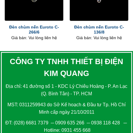
Đèn chùm nến Euroto C-
Đèn chùm nến Euroto C-
266/6
136/8
Giá bán: Vui lòng liên hệ
Giá bán: Vui lòng liên hệ
CÔNG TY TNHH THIẾT BỊ ĐIỆN
KIM QUANG
Địa chỉ: 41 đường số 1 - KDC Lý Chiêu Hoàng - P. An Lạc
(Q. Bình Tân) - TP. HCM
MST: 0311259943 do Sở Kế hoạch & Đầu tư Tp. Hồ Chí
Minh cấp ngày 21/10/2011
ĐT:
(028) 6681 7379
─
0909 635 266
─
0938 118 428
─
Hotline:
0931 455 668