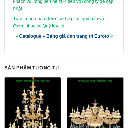
khách vui lòng
liên hệ trực tiếp với công ty để cập
nhật
Trân trọng nhận được sự hợp tác quý báu và
được phục vụ Quý khách!
»
Catalogue – Bảng giá đèn trang trí Euroto
«
SẢN PHẨM TƯƠNG TỰ