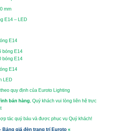
00 mm
ng E14 – LED
bóng E14
16 bóng E14
10 bóng E14
bóng E14
ắn LED
heo quy định của Euroto Lighting
rình bán hàng
, Quý khách vui lòng
liên hệ trực
t
hợp tác quý báu và được phục vụ Quý khách!
 Bảng giá đèn trang trí Euroto
«