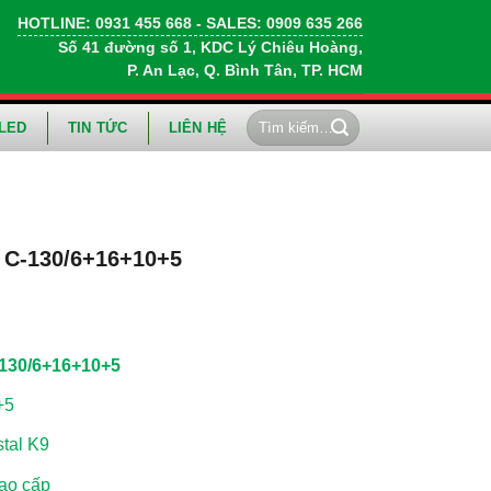
HOTLINE:
0931 455 668
- SALES:
0909 635 266
Số 41 đường số 1, KDC Lý Chiêu Hoàng,
P. An Lạc, Q. Bình Tân, TP. HCM
Tìm
LED
TIN TỨC
LIÊN HỆ
kiếm:
 C-130/6+16+10+5
130/6+16+10+5
+5
tal K9
ao cấp