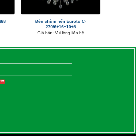
+
Đèn chùm nến Euroto C-
8/8
270/6+16+10+5
Giá bán: Vui lòng liên hệ