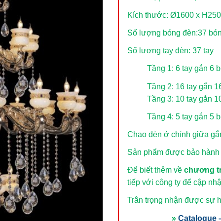
Kích thước: Ø1600 x H25
Số lượng bóng đèn:37 bó
Số lượng tay đèn: 37 tay
Tầng 1: 6 tay gắn 6 
Tầng 2: 16 tay gắn 
Tầng 3: 10 tay gắn 
Tầng 4: 5 tay gắn 5 
Chao đèn ở chính giữa g
Sản phẩm được bảo hành t
Để biết thêm về
chương t
tiếp với công ty để cập nhậ
Trân trọng nhận được sự 
»
Catalogue –