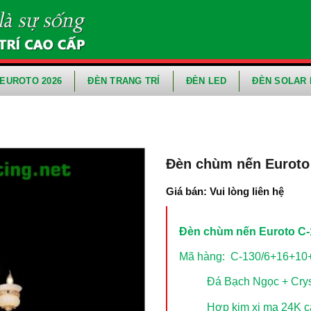
EUROTO 2026
ĐÈN TRANG TRÍ
ĐÈN LED
ĐÈN SOLAR 
Đèn chùm nến Euroto
Giá bán: Vui lòng liên hệ
Đèn chùm nến Euroto C-
Mã hàng: C-130/6+16+10
Đá Bạch Ngọc + Crys
Hợp kim xi mạ 24K c