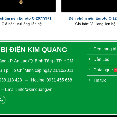
+
chùm nến Euroto C-2077/9+1
Đèn chùm nến Euroto C-12
Giá bán: Vui lòng liên hệ
Giá bán: Vui lòng liên hệ
 BỊ ĐIỆN KIM QUANG
Đèn trang trí
Đèn Led
ng - P. An Lạc (Q. Bình Tân) - TP. HCM
Catalogue
 Tp. Hồ Chí Minh cấp ngày 21/10/2011
938 118 428
─ Hotline:
0931 455 668
Tin tức
─ Email:
info@kimquang.vn