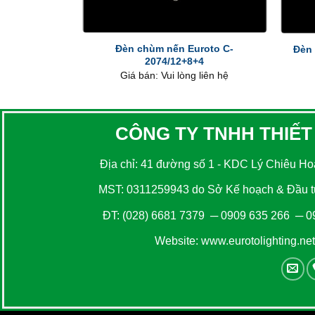
+
+
Đèn chùm nến Euroto C-
Đèn 
2074/12+8+4
Giá bán: Vui lòng liên hệ
CÔNG TY TNHH THIẾT
Địa chỉ: 41 đường số 1 - KDC Lý Chiêu Hoà
MST: 0311259943 do Sở Kế hoạch & Đầu tư
ĐT:
(028) 6681 7379
─
0909 635 266
─
0
Website:
www.eurotolighting.net