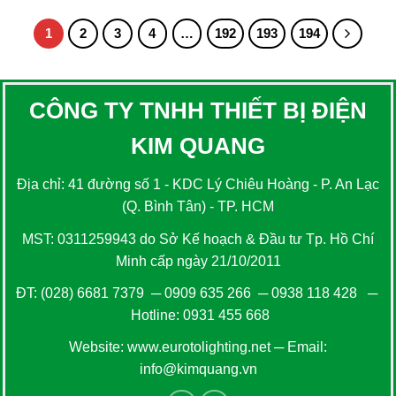
1
2
3
4
…
192
193
194
CÔNG TY TNHH THIẾT BỊ ĐIỆN
KIM QUANG
Địa chỉ: 41 đường số 1 - KDC Lý Chiêu Hoàng - P. An Lạc
(Q. Bình Tân) - TP. HCM
MST: 0311259943 do Sở Kế hoạch & Đầu tư Tp. Hồ Chí
Minh cấp ngày 21/10/2011
ĐT:
(028) 6681 7379
─
0909 635 266
─
0938 118 428
─
Hotline:
0931 455 668
Website:
www.eurotolighting.net
─ Email:
info@kimquang.vn