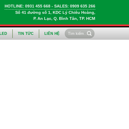
HOTLINE:
0931 455 668
- SALES:
0909 635 266
Số 41 đường số 1, KDC Lý Chiêu Hoàng,
P. An Lạc, Q. Bình Tân, TP. HCM
Tìm
LED
TIN TỨC
LIÊN HỆ
kiếm: