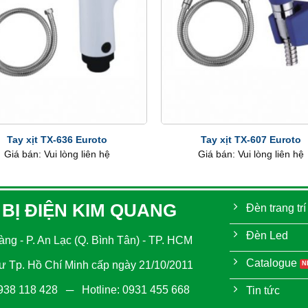
+
Tay xịt TX-636 Euroto
Tay xịt TX-607 Euroto
Giá bán: Vui lòng liên hệ
Giá bán: Vui lòng liên hệ
 BỊ ĐIỆN KIM QUANG
Đèn trang trí
Đèn Led
ng - P. An Lạc (Q. Bình Tân) - TP. HCM
Catalogue
 Tp. Hồ Chí Minh cấp ngày 21/10/2011
938 118 428
─ Hotline:
0931 455 668
Tin tức