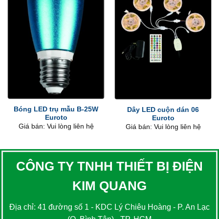
Bóng LED trụ mẫu B-25W
Dây LED cuộn dán 06
Euroto
Euroto
Giá bán: Vui lòng liên hệ
Giá bán: Vui lòng liên hệ
CÔNG TY TNHH THIẾT BỊ ĐIỆN
KIM QUANG
Địa chỉ: 41 đường số 1 - KDC Lý Chiêu Hoàng - P. An Lạc