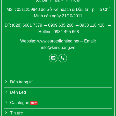
(Q. Bình Tân) - TP. HCM
MST: 0311259943 do Sở Kế hoạch & Đầu tư Tp. Hồ Chí
Minh cấp ngày 21/10/2011
ĐT:
(028) 6681 7379
─
0909 635 266
─
0938 118 428
─
Hotline:
0931 455 668
Website:
www.eurotolighting.net
─ Email:
info@kimquang.vn
Đèn trang trí
Đèn Led
Catalogue
Tin tức