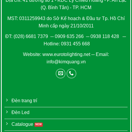
Địa chỉ: 41 đường số 1 - KDC Lý Chiêu Hoàng - P. An Lạc
(Q. Bình Tân) - TP. HCM
MST: 0311259943 do Sở Kế hoạch & Đầu tư Tp. Hồ Chí
Minh cấp ngày 21/10/2011
ĐT:
(028) 6681 7379
─
0909 635 266
─
0938 118 428
─
Hotline:
0931 455 668
Website:
www.eurotolighting.net
─ Email:
info@kimquang.vn
Đèn trang trí
Đèn Led
Catalogue