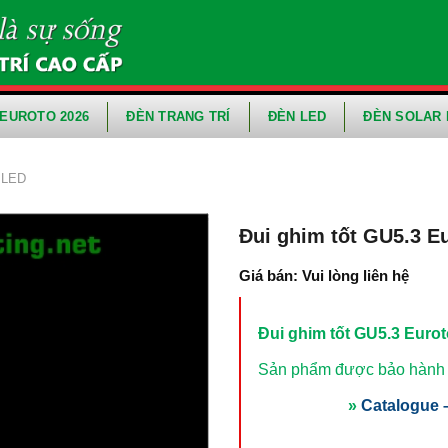
EUROTO 2026
ĐÈN TRANG TRÍ
ĐÈN LED
ĐÈN SOLAR 
 LED
Đui ghim tốt GU5.3 E
Giá bán: Vui lòng liên hệ
Đui ghim tốt GU5.3 Euro
Sản phẩm được bảo hành t
»
Catalogue –