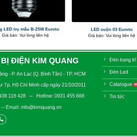
+
g LED trụ mẫu B-25W Euroto
LED cuộn 03 Euroto
Giá bán: Vui lòng liên hệ
Giá bán: Vui lòng liên hệ
 BỊ ĐIỆN KIM QUANG
Đèn trang trí
Đèn Led
ng - P. An Lạc (Q. Bình Tân) - TP. HCM
Catalogue
 Tp. Hồ Chí Minh cấp ngày 21/10/2011
938 118 428
─ Hotline:
0931 455 668
Tin tức
─ Email:
info@kimquang.vn