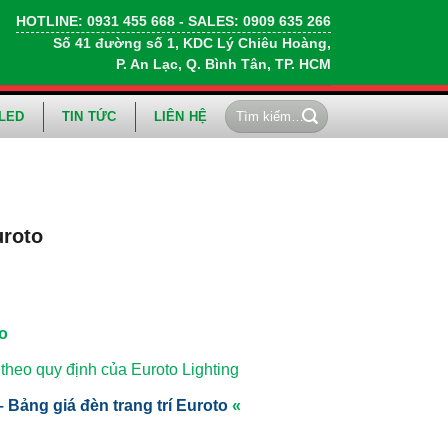
HOTLINE:
0931 455 668
- SALES:
0909 635 266
Số 41 đường số 1, KDC Lý Chiêu Hoàng,
P. An Lạc, Q. Bình Tân, TP. HCM
Tìm
LED
TIN TỨC
LIÊN HỆ
kiếm:
uroto
to
heo quy định của Euroto Lighting
 Bảng giá đèn trang trí Euroto
«