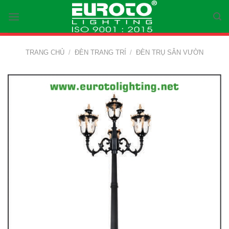
Skip
to
content
TRANG CHỦ
/
ĐÈN TRANG TRÍ
/
ĐÈN TRỤ SÂN VƯỜN