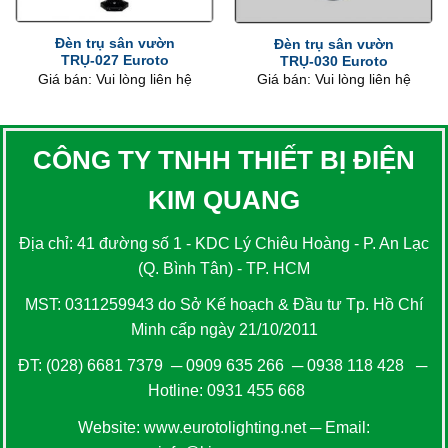
Đèn trụ sân vườn
Đèn trụ sân vườn
TRỤ-027 Euroto
TRỤ-030 Euroto
Giá bán: Vui lòng liên hệ
Giá bán: Vui lòng liên hệ
CÔNG TY TNHH THIẾT BỊ ĐIỆN
KIM QUANG
Địa chỉ: 41 đường số 1 - KDC Lý Chiêu Hoàng - P. An Lạc
(Q. Bình Tân) - TP. HCM
MST: 0311259943 do Sở Kế hoạch & Đầu tư Tp. Hồ Chí
Minh cấp ngày 21/10/2011
ĐT:
(028) 6681 7379
─
0909 635 266
─
0938 118 428
─
Hotline:
0931 455 668
Website:
www.eurotolighting.net
─ Email: