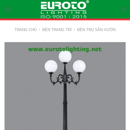
Skip
to
content
TRANG CHỦ
/
ĐÈN TRANG TRÍ
/
ĐÈN TRỤ SÂN VƯỜN