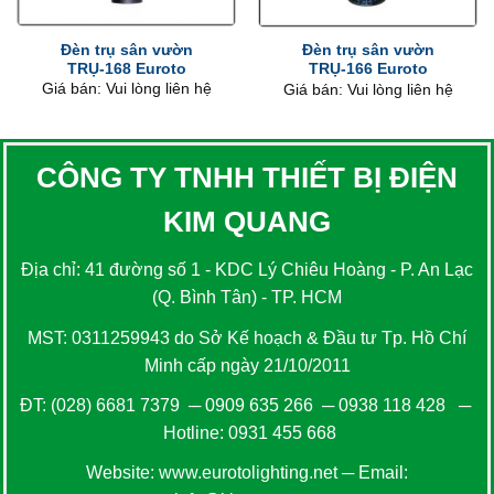
Đèn trụ sân vườn
Đèn trụ sân vườn
TRỤ-168 Euroto
TRỤ-166 Euroto
Giá bán: Vui lòng liên hệ
Giá bán: Vui lòng liên hệ
CÔNG TY TNHH THIẾT BỊ ĐIỆN
KIM QUANG
Địa chỉ: 41 đường số 1 - KDC Lý Chiêu Hoàng - P. An Lạc
(Q. Bình Tân) - TP. HCM
MST: 0311259943 do Sở Kế hoạch & Đầu tư Tp. Hồ Chí
Minh cấp ngày 21/10/2011
ĐT:
(028) 6681 7379
─
0909 635 266
─
0938 118 428
─
Hotline:
0931 455 668
Website:
www.eurotolighting.net
─ Email: