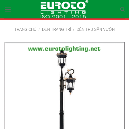
Skip
to
content
TRANG CHỦ
/
ĐÈN TRANG TRÍ
/
ĐÈN TRỤ SÂN VƯỜN