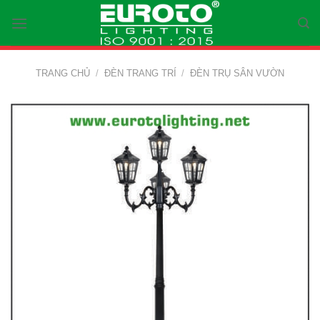
Skip
to
content
TRANG CHỦ
/
ĐÈN TRANG TRÍ
/
ĐÈN TRỤ SÂN VƯỜN