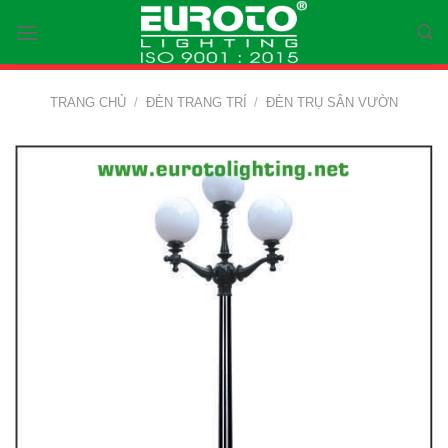
Skip
to
content
TRANG CHỦ
/
ĐÈN TRANG TRÍ
/
ĐÈN TRỤ SÂN VƯỜN