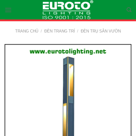
Skip
to
content
TRANG CHỦ
/
ĐÈN TRANG TRÍ
/
ĐÈN TRỤ SÂN VƯỜN