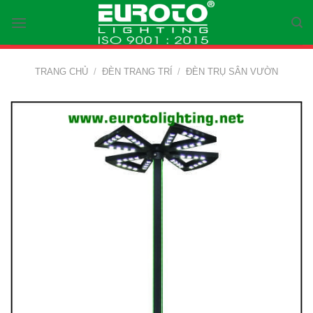
Skip
to
content
TRANG CHỦ
/
ĐÈN TRANG TRÍ
/
ĐÈN TRỤ SÂN VƯỜN