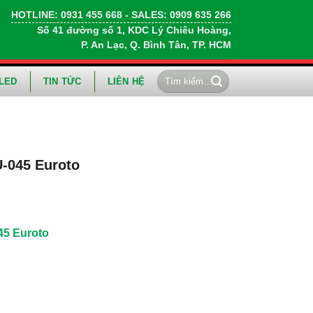
HOTLINE:
0931 455 668
- SALES:
0909 635 266
Số 41 đường số 1, KDC Lý Chiêu Hoàng,
P. An Lạc, Q. Bình Tân, TP. HCM
Tìm
LED
TIN TỨC
LIÊN HỆ
kiếm:
-045 Euroto
45 Euroto