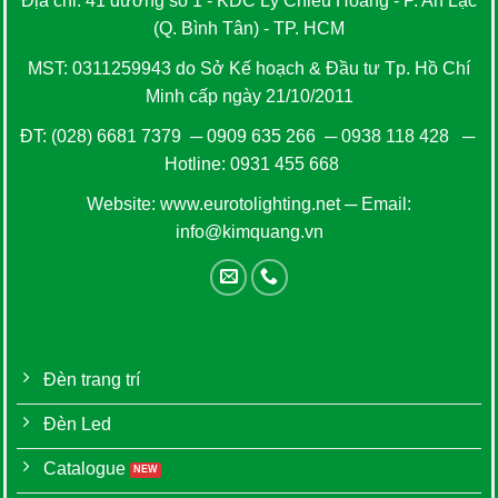
Địa chỉ: 41 đường số 1 - KDC Lý Chiêu Hoàng - P. An Lạc
(Q. Bình Tân) - TP. HCM
MST: 0311259943 do Sở Kế hoạch & Đầu tư Tp. Hồ Chí
Minh cấp ngày 21/10/2011
ĐT:
(028) 6681 7379
─
0909 635 266
─
0938 118 428
─
Hotline:
0931 455 668
Website:
www.eurotolighting.net
─ Email:
info@kimquang.vn
Đèn trang trí
Đèn Led
Catalogue