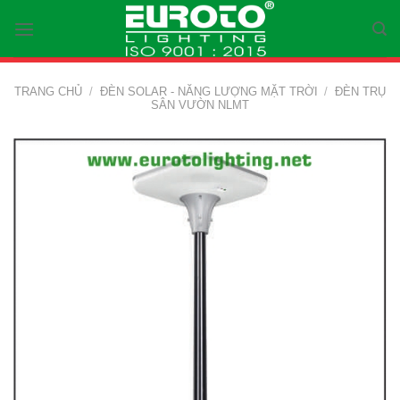
Skip
to
content
TRANG CHỦ
/
ĐÈN SOLAR - NĂNG LƯỢNG MẶT TRỜI
/
ĐÈN TRỤ
SÂN VƯỜN NLMT