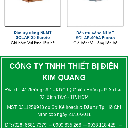
Đèn trụ cổng NLMT
Đèn trụ cổng NLMT
SOLAR-25 Euroto
SOLAR-409A Euroto
Giá bán: Vui lòng liên hệ
Giá bán: Vui lòng liên hệ
CÔNG TY TNHH THIẾT BỊ ĐIỆN
KIM QUANG
Địa chỉ: 41 đường số 1 - KDC Lý Chiêu Hoàng - P. An Lạc
(Q. Bình Tân) - TP. HCM
MST: 0311259943 do Sở Kế hoạch & Đầu tư Tp. Hồ Chí
Minh cấp ngày 21/10/2011
ĐT:
(028) 6681 7379
─
0909 635 266
─
0938 118 428
─