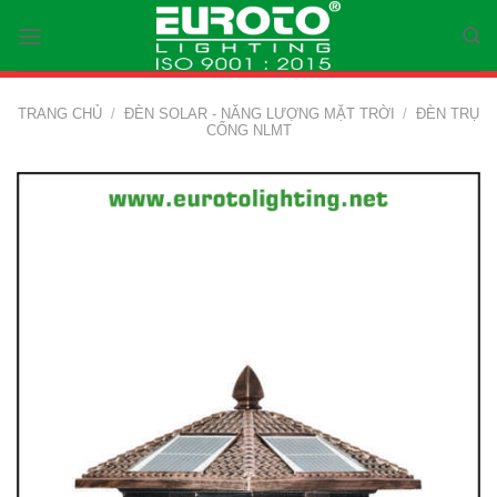
Skip
to
content
TRANG CHỦ
/
ĐÈN SOLAR - NĂNG LƯỢNG MẶT TRỜI
/
ĐÈN TRỤ
CỔNG NLMT