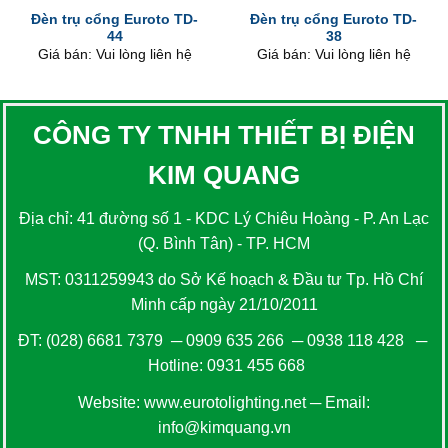
Đèn trụ cổng Euroto TD-
Đèn trụ cổng Euroto TD-
44
38
Giá bán: Vui lòng liên hệ
Giá bán: Vui lòng liên hệ
CÔNG TY TNHH THIẾT BỊ ĐIỆN
KIM QUANG
Địa chỉ: 41 đường số 1 - KDC Lý Chiêu Hoàng - P. An Lạc
(Q. Bình Tân) - TP. HCM
MST: 0311259943 do Sở Kế hoạch & Đầu tư Tp. Hồ Chí
Minh cấp ngày 21/10/2011
ĐT:
(028) 6681 7379
─
0909 635 266
─
0938 118 428
─
Hotline:
0931 455 668
Website:
www.eurotolighting.net
─ Email:
info@kimquang.vn