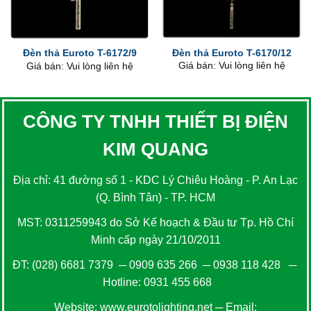
Đèn thả Euroto T-6170/12
Đèn thả Euroto T-6172/9
Giá bán: Vui lòng liên hệ
Giá bán: Vui lòng liên hệ
CÔNG TY TNHH THIẾT BỊ ĐIỆN
KIM QUANG
Địa chỉ: 41 đường số 1 - KDC Lý Chiêu Hoàng - P. An Lạc
(Q. Bình Tân) - TP. HCM
MST: 0311259943 do Sở Kế hoạch & Đầu tư Tp. Hồ Chí
Minh cấp ngày 21/10/2011
ĐT:
(028) 6681 7379
─
0909 635 266
─
0938 118 428
─
Hotline:
0931 455 668
Website:
www.eurotolighting.net
─ Email: