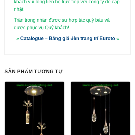
khách vui lòng
liên hệ trực tiếp với công ty để cập
nhật
Trân trọng nhận được sự hợp tác quý báu và
được phục vụ Quý khách!
»
Catalogue – Bảng giá đèn trang trí Euroto
«
SẢN PHẨM TƯƠNG TỰ