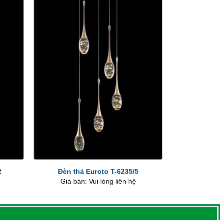
+
2
Đèn thả Euroto T-6235/5
Giá bán: Vui lòng liên hệ