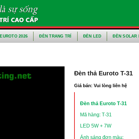
EUROTO 2026
ĐÈN TRANG TRÍ
ĐÈN LED
ĐÈN SOLAR 
Đèn thả Euroto T-31
Giá bán: Vui lòng liên hệ
Đèn thả Euroto T-31
Mã hàng: T-31
LED 5W + 7W
Ánh sáng đơn màu: