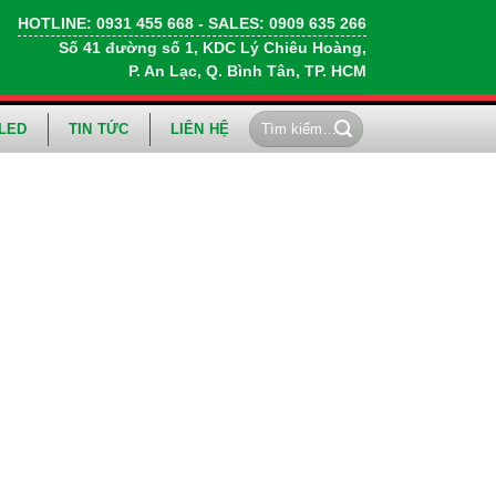
HOTLINE:
0931 455 668
- SALES:
0909 635 266
Số 41 đường số 1, KDC Lý Chiêu Hoàng,
P. An Lạc, Q. Bình Tân, TP. HCM
Tìm
LED
TIN TỨC
LIÊN HỆ
kiếm: