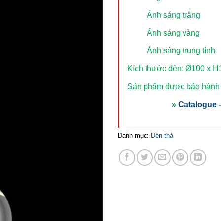
Ánh sáng trắng
Ánh sáng vàng
Ánh sáng trung tính
Kích thước đèn: Ø100 x 
Sản phẩm được bảo hành t
»
Catalogue –
Danh mục:
Đèn thả