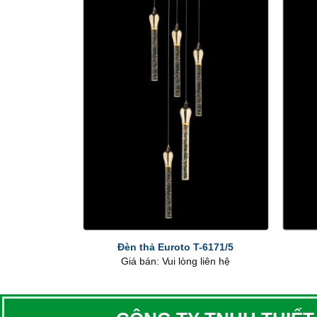
+
+
Đèn thả Euroto T-6171/5
Giá bán: Vui lòng liên hệ