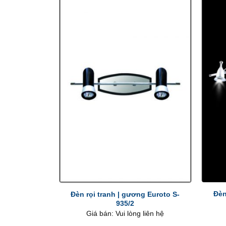
+
+
Đèn
Đèn rọi tranh | gương Euroto S-
935/2
Giá bán: Vui lòng liên hệ