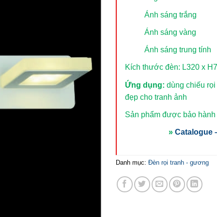
Ánh sáng trắng
Ánh sáng vàng
Ánh sáng trung tính
Kích thước đèn: L320 x 
Ứng dụng:
dùng chiếu rọi
đẹp cho tranh ảnh
Sản phẩm được bảo hành t
»
Catalogue –
Danh mục:
Đèn rọi tranh - gương