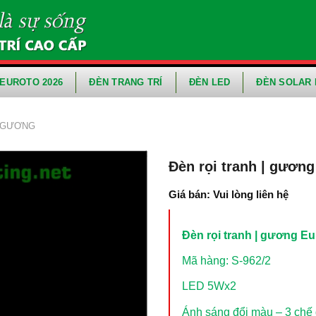
EUROTO 2026
ĐÈN TRANG TRÍ
ĐÈN LED
ĐÈN SOLAR 
- GƯƠNG
Đèn rọi tranh | gương
Giá bán: Vui lòng liên hệ
Đèn rọi tranh | gương Eu
Mã hàng: S-962/2
LED 5Wx2
Ánh sáng đổi màu – 3 chế 