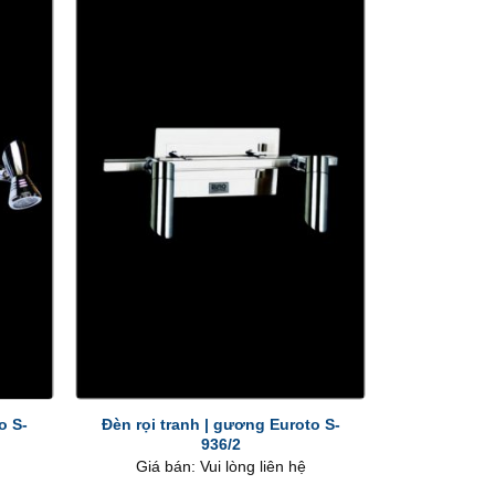
+
o S-
Đèn rọi tranh | gương Euroto S-
936/2
Giá bán: Vui lòng liên hệ