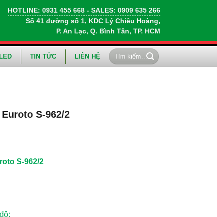
HOTLINE:
0931 455 668
- SALES:
0909 635 266
Số 41 đường số 1, KDC Lý Chiêu Hoàng,
P. An Lạc, Q. Bình Tân, TP. HCM
Tìm
LED
TIN TỨC
LIÊN HỆ
kiếm:
 Euroto S-962/2
roto S-962/2
độ: