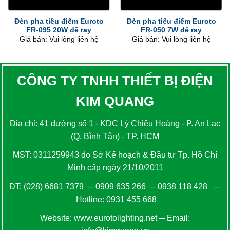
Đèn pha tiêu điểm Euroto
Đèn pha tiêu điểm Euroto
FR-095 20W đế ray
FR-050 7W đế ray
Giá bán: Vui lòng liên hệ
Giá bán: Vui lòng liên hệ
CÔNG TY TNHH THIẾT BỊ ĐIỆN
KIM QUANG
Địa chỉ: 41 đường số 1 - KDC Lý Chiêu Hoàng - P. An Lạc
(Q. Bình Tân) - TP. HCM
MST: 0311259943 do Sở Kế hoạch & Đầu tư Tp. Hồ Chí
Minh cấp ngày 21/10/2011
ĐT:
(028) 6681 7379
─
0909 635 266
─
0938 118 428
─
Hotline:
0931 455 668
Website:
www.eurotolighting.net
─ Email: