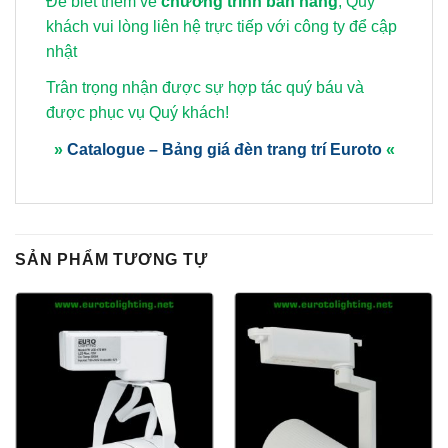
Để biết thêm về
chương trình bán hàng
, Quý
khách vui lòng
liên hệ trực tiếp với công ty để cập
nhật
Trân trọng nhận được sự hợp tác quý báu và
được phục vụ Quý khách!
»
Catalogue – Bảng giá đèn trang trí Euroto
«
SẢN PHẨM TƯƠNG TỰ