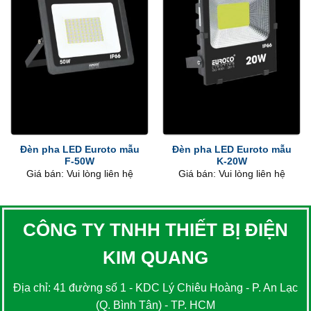
Đèn pha LED Euroto mẫu
Đèn pha LED Euroto mẫu
F-50W
K-20W
Giá bán: Vui lòng liên hệ
Giá bán: Vui lòng liên hệ
CÔNG TY TNHH THIẾT BỊ ĐIỆN
KIM QUANG
Địa chỉ: 41 đường số 1 - KDC Lý Chiêu Hoàng - P. An Lạc
(Q. Bình Tân) - TP. HCM